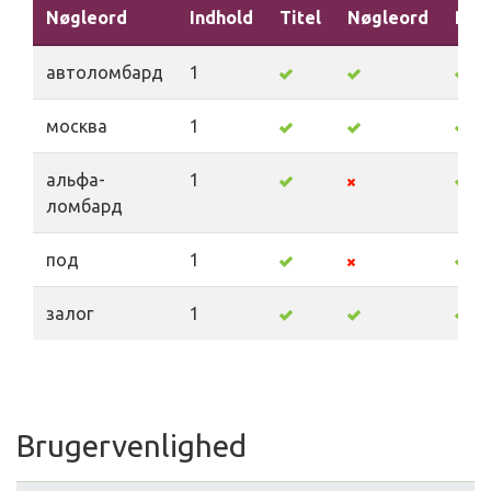
Nøgleord
Indhold
Titel
Nøgleord
Bes
автоломбард
1
москва
1
альфа-
1
ломбард
под
1
залог
1
Brugervenlighed