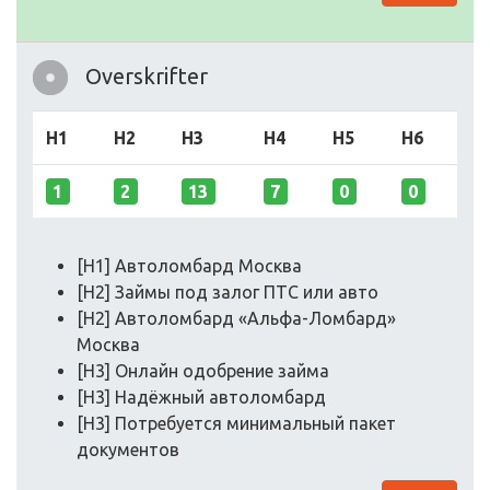
Overskrifter
H1
H2
H3
H4
H5
H6
1
2
13
7
0
0
[H1] Автоломбард Москва
[H2] Займы под залог ПТС или авто
[H2] Автоломбард «Альфа-Ломбард»
Москва
[H3] Онлайн одобрение займа
[H3] Надёжный автоломбард
[H3] Потребуется минимальный пакет
документов