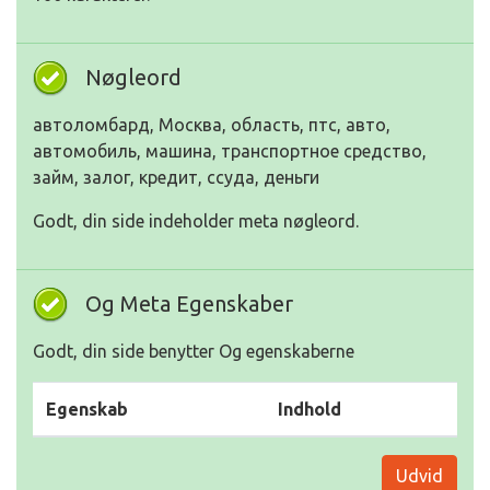
Nøgleord
автоломбард, Москва, область, птс, авто,
автомобиль, машина, транспортное средство,
займ, залог, кредит, ссуда, деньги
Godt, din side indeholder meta nøgleord.
Og Meta Egenskaber
Godt, din side benytter Og egenskaberne
Egenskab
Indhold
Udvid