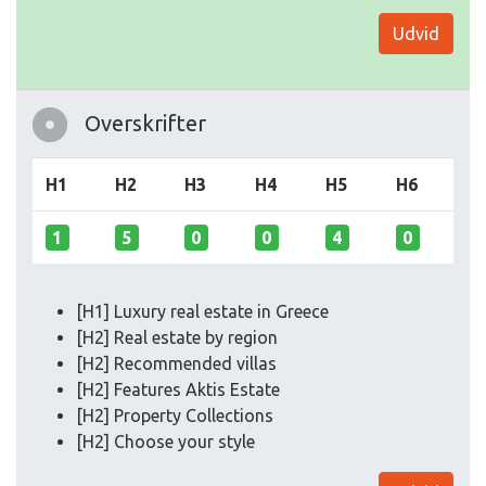
Udvid
Overskrifter
H1
H2
H3
H4
H5
H6
1
5
0
0
4
0
[H1] Luxury real estate in Greece
[H2] Real estate by region
[H2] Recommended villas
[H2] Features Aktis Estate
[H2] Property Collections
[H2] Choose your style