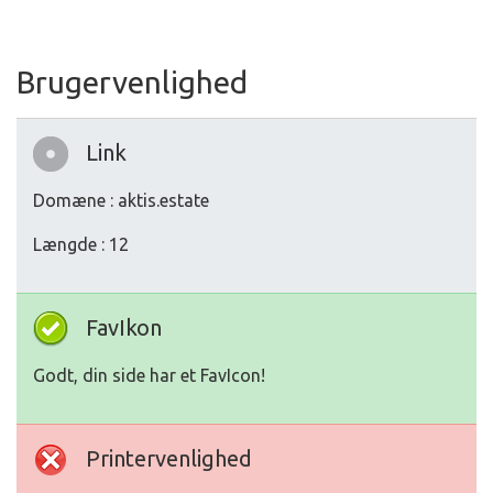
Brugervenlighed
Link
Domæne : aktis.estate
Længde : 12
FavIkon
Godt, din side har et FavIcon!
Printervenlighed