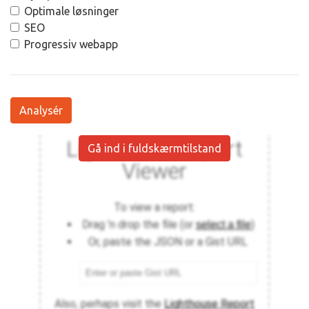
Optimale løsninger
SEO
Progressiv webapp
Analysér
Gå ind i fuldskærmtilstand