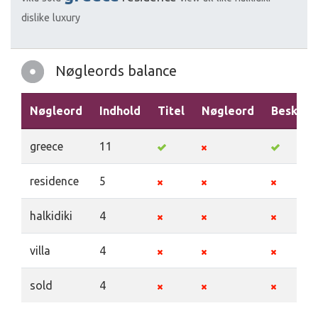
dislike
luxury
Nøgleords balance
Nøgleord
Indhold
Titel
Nøgleord
Beskriv
greece
11
residence
5
halkidiki
4
villa
4
sold
4