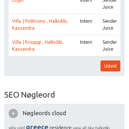
Login
Intern
Sender
Juice
Villa | Polihrono , Halkidiki,
Intern
Sender
Kassandra
Juice
Villa | Kriopigi , Halkidiki,
Intern
Sender
Kassandra
Juice
Udvid
SEO Nøgleord
Nøgleords cloud
greece
residence
villa
sold
view
all
like
halkidiki