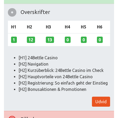
Overskrifter
H1
H2
H3
H4
H5
H6
1
12
13
0
0
0
[H1] 24Bettle Casino
[H2] Navigation
[H2] Kurzüberblick: 24Bettle Casino im Check
[H2] Hauptvorteile von 24Bettle Casino
[H2] Registrierung: So einfach geht der Einstieg
[H2] Bonusaktionen & Promotionen
Udvid