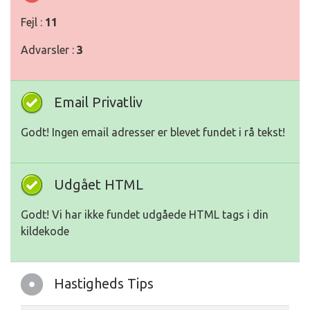
Fejl :
11
Advarsler :
3
Email Privatliv
Godt! Ingen email adresser er blevet fundet i rå tekst!
Udgået HTML
Godt! Vi har ikke fundet udgåede HTML tags i din
kildekode
Hastigheds Tips