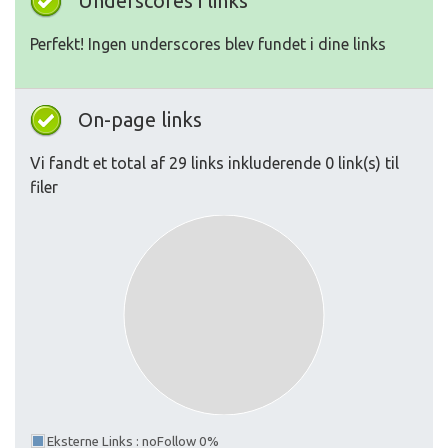
Underscores i links
Perfekt! Ingen underscores blev fundet i dine links
On-page links
Vi fandt et total af 29 links inkluderende 0 link(s) til
filer
Eksterne Links : noFollow 0%