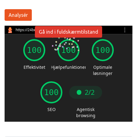
Analysér
Gå ind i fuldskærmtilstand