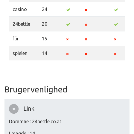
casino
24
24bettle
20
für
15
spielen
14
Brugervenlighed
Link
Domæne : 24bettle.co.at
Længde : 14