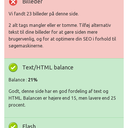
Billeder
Vi fandt 23 billeder på denne side.
2 alt tags mangler eller er tomme. Tilføj alternativ
tekst til dine billeder for at gøre siden mere
brugervenlig, og for at optimere din SEO i forhold til
søgemaskinerne.
Text/HTML balance
Balance :
21%
Godt, denne side har en god fordeling af text og
HTML. Balancen er højere end 15, men lavere end 25
procent.
Flash