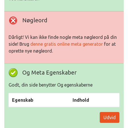
Nøgleord
Dårligt! Vi kan ikke finde nogle meta nøgleord på din
side! Brug
denne gratis online meta generator
for at
oprette nye nøgleord.
Og Meta Egenskaber
Godt, din side benytter Og egenskaberne
Egenskab
Indhold
Udvid