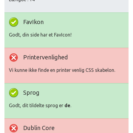
FavIkon
Godt, din side har et FavIcon!
Printervenlighed
Vi kunne ikke finde en printer venlig CSS skabelon.
Sprog
Godt, dit tildelte sprog er
de
.
Dublin Core