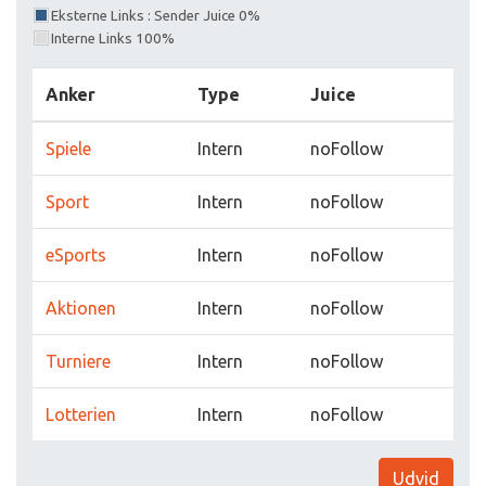
Eksterne Links : Sender Juice 0%
Interne Links 100%
Anker
Type
Juice
Spiele
Intern
noFollow
Sport
Intern
noFollow
eSports
Intern
noFollow
Aktionen
Intern
noFollow
Turniere
Intern
noFollow
Lotterien
Intern
noFollow
Udvid