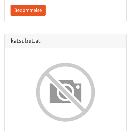
Bedømmelse
katsubet.at