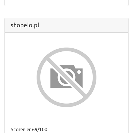
shopelo.pl
Scoren er 69/100