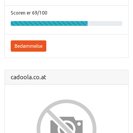
Scoren er 69/100
Bedømmelse
cadoola.co.at