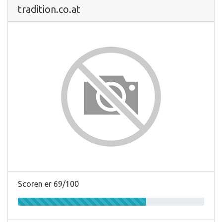
tradition.co.at
Scoren er 69/100