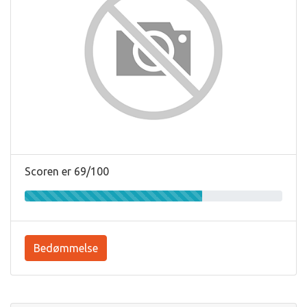
Scoren er 69/100
Bedømmelse