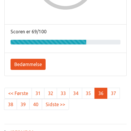
Scoren er 69/100
Bedømmelse
<< Første
31
32
33
34
35
36
37
38
39
40
Sidste >>