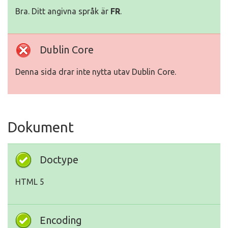
Bra. Ditt angivna språk är
FR
.
Dublin Core
Denna sida drar inte nytta utav Dublin Core.
Dokument
Doctype
HTML 5
Encoding