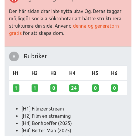
Den här sidan drar inte nytta utav Og. Deras taggar
möjliggör sociala sökrobotar att bättre strukturera
strukturera din sida. Använd
denna og generatorn
gratis
för att skapa dom.
Rubriker
H1
H2
H3
H4
H5
H6
1
1
0
24
0
0
[H1] Filmzenstream
[H2] Film en streaming
[H4] Bonhoeffer (2025)
[H4] Better Man (2025)