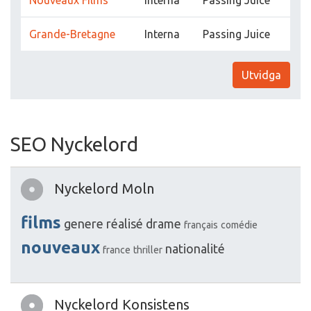
Nouveaux Films
Interna
Passing Juice
Grande-Bretagne
Interna
Passing Juice
Utvidga
SEO Nyckelord
Nyckelord Moln
films
genere
réalisé
drame
français
comédie
nouveaux
nationalité
france
thriller
Nyckelord Konsistens