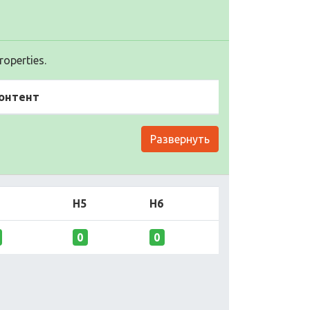
operties.
онтент
Развернуть
H5
H6
0
0