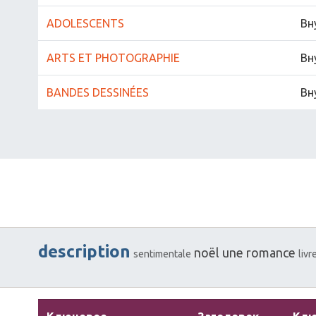
ADOLESCENTS
Вн
ARTS ET PHOTOGRAPHIE
Вн
BANDES DESSINÉES
Вн
description
noël
une
romance
sentimentale
livr