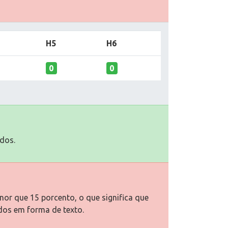
H5
H6
0
0
dos.
or que 15 porcento, o que significa que
dos em forma de texto.