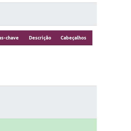
as-chave
Descrição
Cabeçalhos