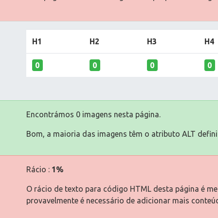
H1
H2
H3
H4
0
0
0
0
Encontrámos 0 imagens nesta página.
Bom, a maioria das imagens têm o atributo ALT defini
Rácio :
1%
O rácio de texto para código HTML desta página é men
provavelmente é necessário de adicionar mais conteú