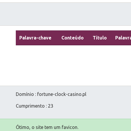
Palavra-chave
Conteúdo
Título
Palavr
Domínio : fortune-clock-casino.pl
Cumprimento : 23
Ótimo, o site tem um favicon.