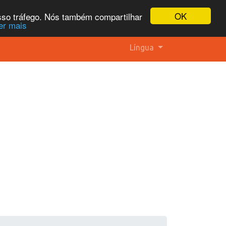
OK
osso tráfego. Nós também compartilhar
er mais
Língua