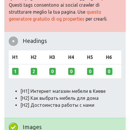
Questi tags consentono ai social crawler di
strutturare meglio la tua pagina. Use
questo
generatore gratuito di og properties
per crearli.
Headings
H1
H2
H3
H4
H5
H6
1
2
0
0
0
0
[H1] Интернет магазин мебели в Киеве
[H2] Как выбрать мебель для дома
[H2] Достоинства работы с нами
Images