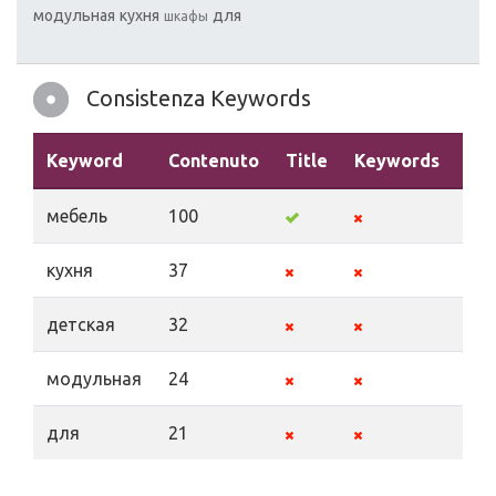
модульная
кухня
для
шкафы
Consistenza Keywords
Keyword
Contenuto
Title
Keywords
Des
мебель
100
кухня
37
детская
32
модульная
24
для
21