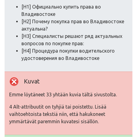
[H1] Официально купить права во
Владивостоке
[H2] Почему покупка прав во Владивостоке
актуальна?
[H3] Специалисты решают ряд актуальных
вопросов по покупке прав:
[H4] Процедура покупки водительского
удостоверения во Владивостоке
Kuvat
Emme löytäneet 33 yhtään kuvia tältä sivustolta.
4 Alt-attribuutit on tyhjiä tai poistettu. Lisää
vaihtoehtoista tekstiä niin, että hakukoneet
ymmärtävät paremmin kuvatesi sisällön.