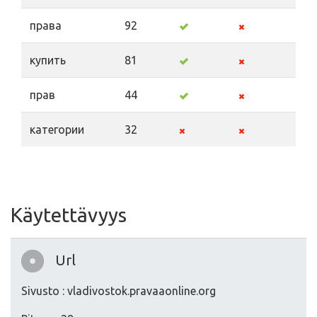
права
92
купить
81
прав
44
категории
32
Käytettävyys
Url
Sivusto : vladivostok.pravaaonline.org