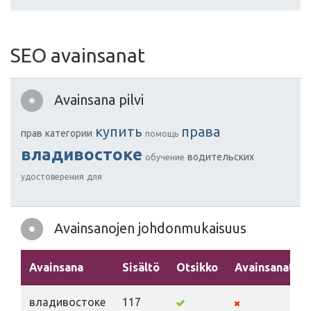
SEO avainsanat
Avainsana pilvi
купить
права
прав
категории
помощь
владивостоке
водительских
обучение
удостоверения
для
Avainsanojen johdonmukaisuus
Avainsana
Sisältö
Otsikko
Avainsanat
владивостоке
117