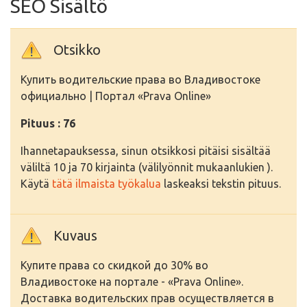
SEO Sisältö
Otsikko
Купить водительские права во Владивостоке
официально | Портал «Prava Online»
Pituus : 76
Ihannetapauksessa, sinun otsikkosi pitäisi sisältää
väliltä 10 ja 70 kirjainta (välilyönnit mukaanlukien ).
Käytä
tätä ilmaista työkalua
laskeaksi tekstin pituus.
Kuvaus
Купите права со скидкой до 30% во
Владивостоке на портале - «Prava Online».
Доставка водительских прав осуществляется в