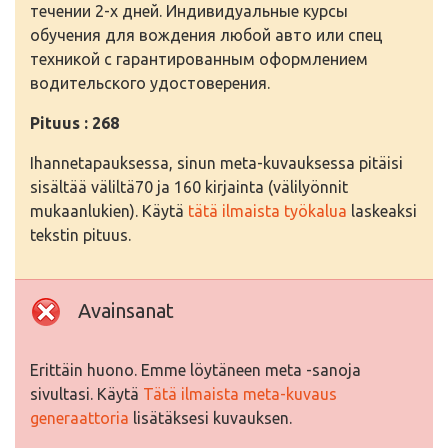
течении 2-х дней. Индивидуальные курсы
обучения для вождения любой авто или спец
техникой с гарантированным оформлением
водительского удостоверения.
Pituus : 268
Ihannetapauksessa, sinun meta-kuvauksessa pitäisi
sisältää väliltä70 ja 160 kirjainta (välilyönnit
mukaanlukien). Käytä
tätä ilmaista työkalua
laskeaksi
tekstin pituus.
Avainsanat
Erittäin huono. Emme löytäneen meta -sanoja
sivultasi. Käytä
Tätä ilmaista meta-kuvaus
generaattoria
lisätäksesi kuvauksen.