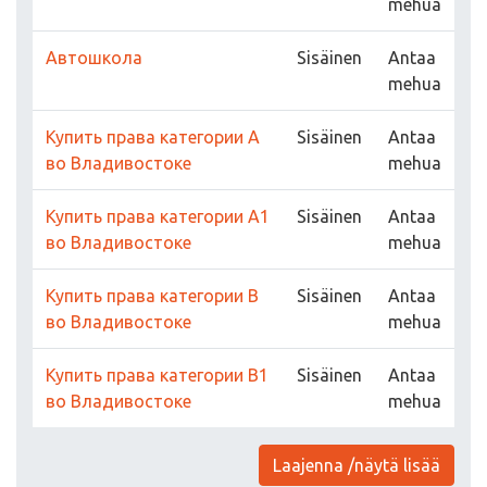
mehua
Автошкола
Sisäinen
Antaa
mehua
Купить права категории A
Sisäinen
Antaa
во Владивостоке
mehua
Купить права категории A1
Sisäinen
Antaa
во Владивостоке
mehua
Купить права категории B
Sisäinen
Antaa
во Владивостоке
mehua
Купить права категории B1
Sisäinen
Antaa
во Владивостоке
mehua
Laajenna /näytä lisää