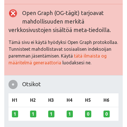
Open Graph (OG-tägit) tarjoavat
mahdollisuuden merkitä
verkkosivustojen sisältöä meta-tiedoilla.
Tämä sivu ei käytä hyödyksi Open Graph protokollaa.
Tunnisteet mahdollistavat sosiaalisen indeksoijan
paremman jäsentämisen. Käytä
tätä ilmaista og
määritelmä generaattoria
luodaksesi ne.
Otsikot
H1
H2
H3
H4
H5
H6
1
1
1
1
0
0