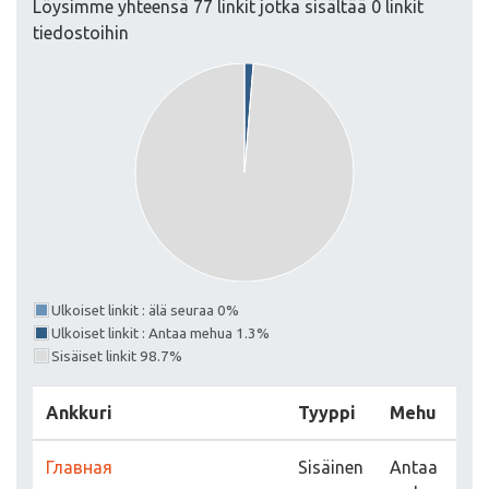
Löysimme yhteensä 77 linkit jotka sisältää 0 linkit
tiedostoihin
Ulkoiset linkit : älä seuraa 0%
Ulkoiset linkit : Antaa mehua 1.3%
Sisäiset linkit 98.7%
Ankkuri
Tyyppi
Mehu
Главная
Sisäinen
Antaa