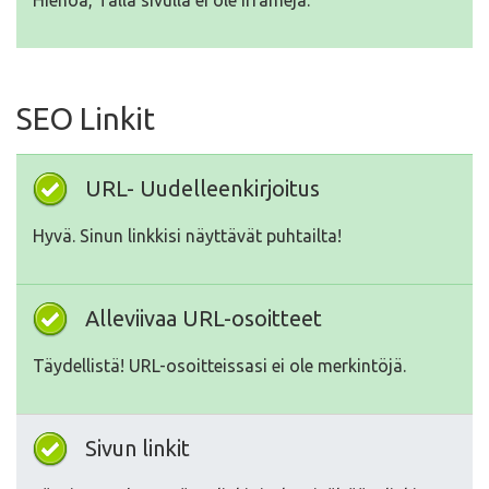
Hienoa, Tällä sivulla ei ole Iframeja.
SEO Linkit
URL- Uudelleenkirjoitus
Hyvä. Sinun linkkisi näyttävät puhtailta!
Alleviivaa URL-osoitteet
Täydellistä! URL-osoitteissasi ei ole merkintöjä.
Sivun linkit