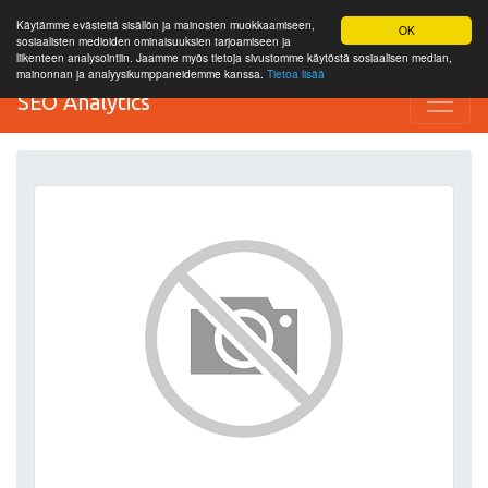
Käytämme evästeitä sisällön ja mainosten muokkaamiseen,
OK
sosiaalisten medioiden ominaisuuksien tarjoamiseen ja
liikenteen analysointiin. Jaamme myös tietoja sivustomme käytöstä sosiaalisen median,
mainonnan ja analyysikumppaneidemme kanssa.
Tietoa lisää
SEO Analytics