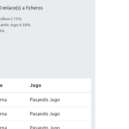
 enlace(s) a ficheros
oFollow 2.13%
asando Jugo 6.38%
49%
o
Jugo
erna
Pasando Jugo
erna
Pasando Jugo
erna
Pasando Jugo