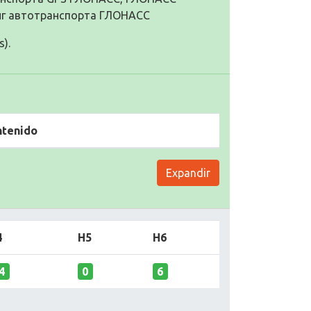
нг автотранспорта ГЛОНАСС
s).
ntenido
Expandir
4
H5
H6
4
0
6