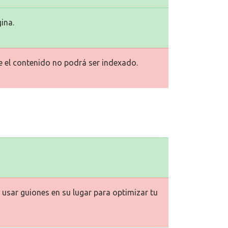
ina.
ue el contenido no podrá ser indexado.
usar guiones en su lugar para optimizar tu