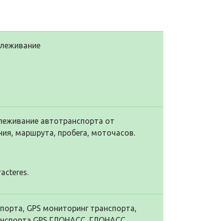
слеживание
леживание автотранспорта от
ия, маршрута, пробега, моточасов.
racteres.
порта, GPS мониторинг транспорта,
анспорта GPS ГЛОНАСС, ГЛОНАСС