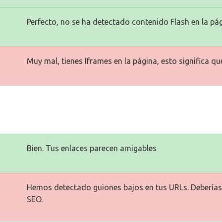
Perfecto, no se ha detectado contenido Flash en la pág
Muy mal, tienes Iframes en la página, esto significa q
Bien. Tus enlaces parecen amigables
Hemos detectado guiones bajos en tus URLs. Deberías 
SEO.