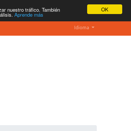
OK
ar nuestro tráfico. También
álisis.
Aprende más
Idioma