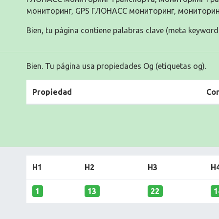
мониторинг, GPS ГЛОНАСС мониторинг, монитори
Bien, tu página contiene palabras clave (meta keyword
Bien. Tu página usa propiedades Og (etiquetas og).
Propiedad
Co
H1
H2
H3
H
1
13
22
1