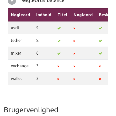
Nøgleords balance
Nøgleord
Indhold
Titel
Nøgleord
Beskriv
usdt
9
tether
8
mixer
6
exchange
3
wallet
3
Brugervenlighed