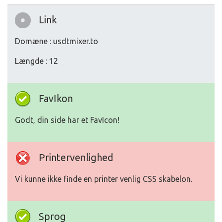
Link
Domæne : usdtmixer.to
Længde : 12
FavIkon
Godt, din side har et FavIcon!
Printervenlighed
Vi kunne ikke finde en printer venlig CSS skabelon.
Sprog