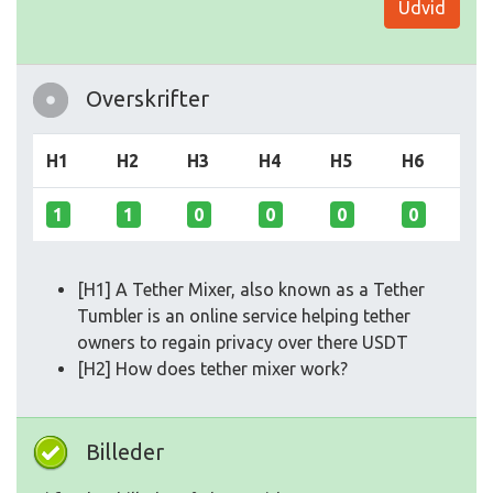
Udvid
Overskrifter
H1
H2
H3
H4
H5
H6
1
1
0
0
0
0
[H1] A Tether Mixer, also known as a Tether
Tumbler is an online service helping tether
owners to regain privacy over there USDT
[H2] How does tether mixer work?
Billeder