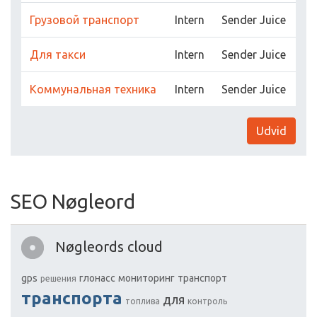
Грузовой транспорт
Intern
Sender Juice
Для такси
Intern
Sender Juice
Коммунальная техника
Intern
Sender Juice
Udvid
SEO Nøgleord
Nøgleords cloud
gps
глонасс
мониторинг
транспорт
решения
транспорта
для
топлива
контроль