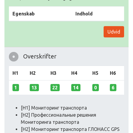
Egenskab
Indhold
Udvid
Overskrifter
H1
H2
H3
H4
H5
H6
1
13
22
14
0
6
[H1] Мониторинг транспорта
[H2] Профессиональные решения
Мониторинга транспорта
[H2] Мониторинг транспорта ГЛОНАСС GPS