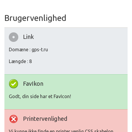
Brugervenlighed
Link
Domæne : gps-t.ru
Længde : 8
FavIkon
Godt, din side har et FavIcon!
Printervenlighed
Vi kunne ikke finde en printer venlig CSS skabelon.