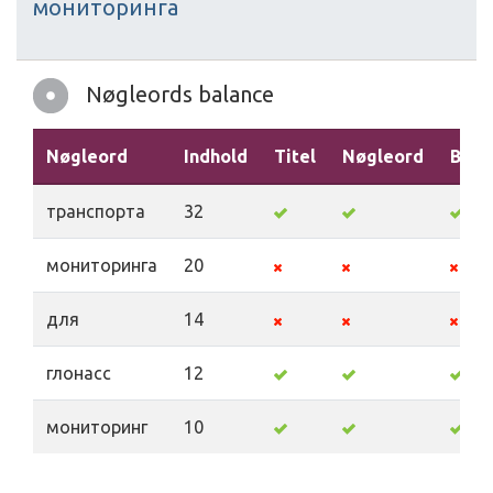
мониторинга
Nøgleords balance
Nøgleord
Indhold
Titel
Nøgleord
Besk
транспорта
32
мониторинга
20
для
14
глонасс
12
мониторинг
10